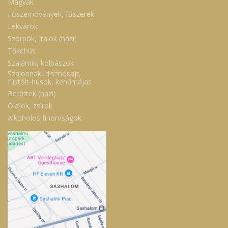
Magvak
Fűszernövények, fűszerek
Lekvárok
Szörpök, Italok (házi)
Tőkehús
Szalámik, kolbászok
Szalonnák, disznósajt,
füstölt-húsok, kenőmájas
Befőttek (házi)
Olajok, zsírok
Alkoholos finomságok