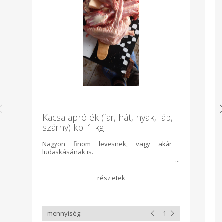
Kacsa aprólék (far, hát, nyak, láb,
P
szárny) kb. 1 kg
c
Nagyon finom levesnek, vagy akár
Pá
ludaskásának is.
I
G
ko
(á
sz
Po