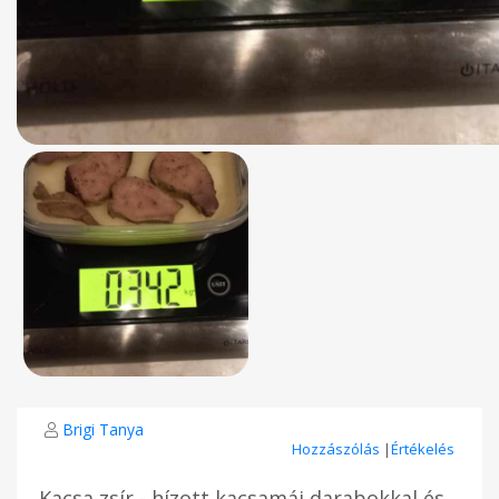
Brigi Tanya
Hozzászólás
|
Értékelés
Kacsa zsír - hízott kacsamáj darabokkal és