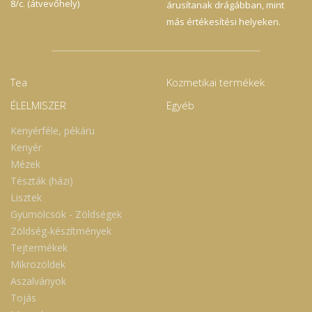
8/c. (átvevőhely)
árusítanak drágábban, mint
más értékesítési helyeken.
Tea
Kozmetikai termékek
ÉLELMISZER
Egyéb
Kenyérféle, pékáru
Kenyér
Mézek
Tészták (házi)
Lisztek
Gyümölcsök - Zöldségek
Zöldség-készítmények
Tejtermékek
Mikrozöldek
Aszalványok
Tojás