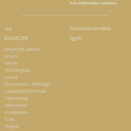
más értékesítési helyeken.
Tea
Kozmetikai termékek
ÉLELMISZER
Egyéb
Kenyérféle, pékáru
Kenyér
Mézek
Tészták (házi)
Lisztek
Gyümölcsök - Zöldségek
Zöldség-készítmények
Tejtermékek
Mikrozöldek
Aszalványok
Tojás
Magvak