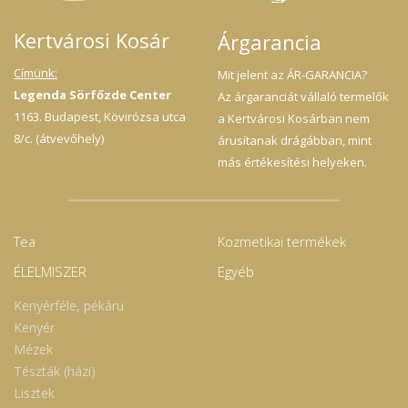
Kertvárosi Kosár
Árgarancia
Címünk:
Mit jelent az ÁR-GARANCIA?
Legenda Sörfőzde Center
Az árgaranciát vállaló termelők
1163. Budapest, Kövirózsa utca
a Kertvárosi Kosárban nem
8/c. (átvevőhely)
árusítanak drágábban, mint
más értékesítési helyeken.
Tea
Kozmetikai termékek
ÉLELMISZER
Egyéb
Kenyérféle, pékáru
Kenyér
Mézek
Tészták (házi)
Lisztek