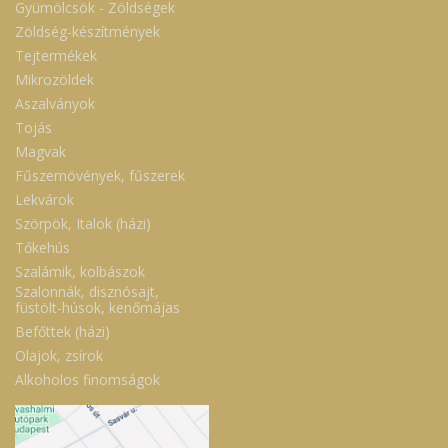
Gyümölcsök - Zöldségek
Zöldség-készítmények
Tejtermékek
Mikrozöldek
Aszalványok
Tojás
Magvak
Fűszernövények, fűszerek
Lekvárok
Szörpök, Italok (házi)
Tőkehús
Szalámik, kolbászok
Szalonnák, disznósajt,
füstölt-húsok, kenőmájas
Befőttek (házi)
Olajok, zsírok
Alkoholos finomságok