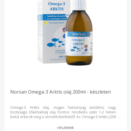
Norsan Omega-3 Arktis olaj 200ml - készleten
Omega-3 Arktis olaj, magas hatóanyag tartalmú, nagy
tisztaságú tőkehalmáj olaj Fontos: rendelés után 1-2 héten
belül érkezik meg a termék Berlinből! Az Omega-3 Arktis (200
ml) tiszta, természetes tőkehalmájolaj fenntartható sarkvidéki
halászatból. Egy napi adag (10 ml, kb. 1 evőkanál) 2.000 mg
omega-3 zsírsavat (EPA és DHA) biztosít. Jótékonyan hat a