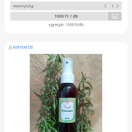
hogy elkerülhető a kellemetlen reflux esetleg hányás. Mit
mondanak ügyfeleink: “A reggelizőasztalunkon mindig van egy
üveg NORSAN, és mindenki vesz egy evőkanállal.” 1. számú
1000 Ft / db
omega-3 márka
1000 Ft/db
KERTEM ÍZE