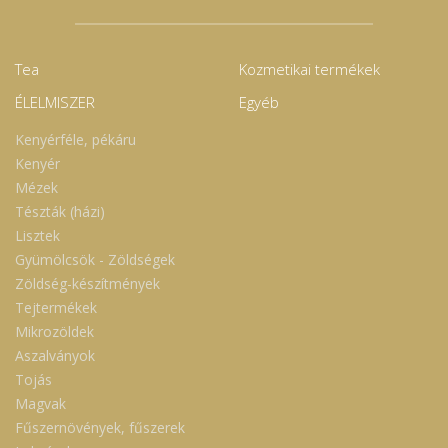
Tea
Kozmetikai termékek
ÉLELMISZER
Egyéb
Kenyérféle, pékáru
Kenyér
Mézek
Tészták (házi)
Lisztek
Gyümölcsök - Zöldségek
Zöldség-készítmények
Tejtermékek
Mikrozöldek
Aszalványok
Tojás
Magvak
Fűszernövények, fűszerek