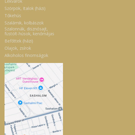
Lekvárok
Szörpök, Italok (házi)
Tőkehús
Szalámik, kolbászok
Szalonnák, disznósajt,
füstölt-húsok, kenőmájas
Befőttek (házi)
Olajok, zsírok
Alkoholos finomságok