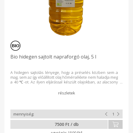
Bio hidegen sajtolt napraforgó olaj, 5 l
A hidegen sajtolás lényege, hogy a préselés közben sem a
mag, sem az így előállított olaj hőmérséklete nem haladja meg
a 40 ℃-ot. Az ilyen eljárással készült olajokban, az alacsony
hőmérsékletnek köszönhetően, épségben megmaradnak a
vitaminok, ásványianyagok és az omega-zsírsavak. A hidegen
sajtolt napraforgó olaj bővelkedik E és C vitaminban valamint
gazdag antioxidánsokban (karotinoid), ami jótékony hatással
bír a haj és a körmök állapotára. Továbbá a benne található
többszörösen telítetlen zsírsavak miatt, csökkenti a szív- és
érrendszeri megbetegedések kockázatát és a koleszterin
szintet is. Az előállítás során nem használunk oldószereket,
7500 Ft / db
sem egyéb kémiai szereket, csakis mechanikus szűrést
alkalmazunk, hogy tisztává varázsoljuk olajainkat. Kitűnően
1500 Ft/l