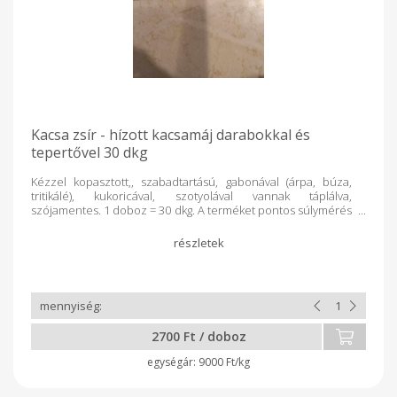
Kacsa zsír - hízott kacsamáj darabokkal és
tepertővel 30 dkg
Kézzel kopasztott,, szabadtartású, gabonával (árpa, búza,
tritikálé), kukoricával, szotyolával vannak táplálva,
szójamentes. 1 doboz = 30 dkg. A terméket pontos súlymérés
alapján kell fizetni!
2700 Ft / doboz
9000 Ft/kg