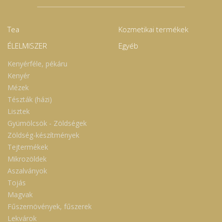
Tea
Kozmetikai termékek
ÉLELMISZER
Egyéb
Kenyérféle, pékáru
Kenyér
Mézek
Tészták (házi)
Lisztek
Gyümölcsök - Zöldségek
Zöldség-készítmények
Tejtermékek
Mikrozöldek
Aszalványok
Tojás
Magvak
Fűszernövények, fűszerek
Lekvárok