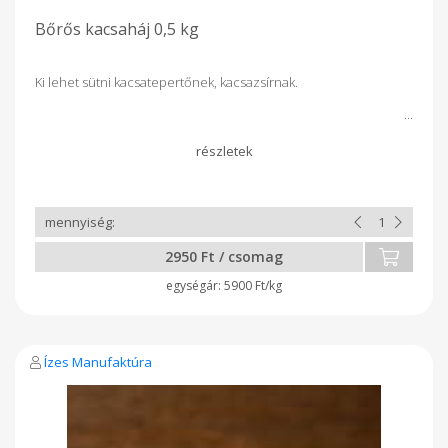
Bőrős kacsaháj 0,5 kg
Ki lehet sütni kacsatepertőnek, kacsazsírnak.
2950 Ft / csomag
5900 Ft/kg
Ízes Manufaktúra