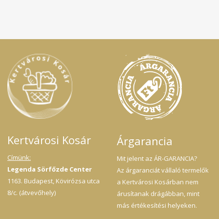
Kertvárosi Kosár
Árgarancia
Címünk:
Mit jelent az ÁR-GARANCIA?
Legenda Sörfőzde Center
Az árgaranciát vállaló termelők
1163. Budapest, Kövirózsa utca
a Kertvárosi Kosárban nem
8/c. (átvevőhely)
árusítanak drágábban, mint
más értékesítési helyeken.