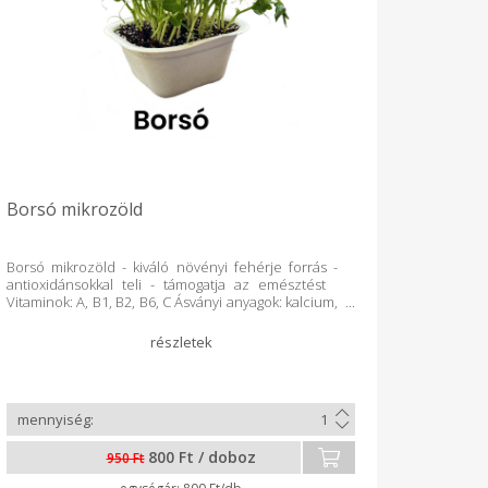
Borsó mikrozöld
Borsó mikrozöld - kiváló növényi fehérje forrás -
antioxidánsokkal teli - támogatja az emésztést
Vitaminok: A, B1, B2, B6, C Ásványi anyagok: kalcium,
foszfor, magnézium, réz, mangán, cink, vas,
szilícium, kálium Ha szeretnél többet megtudni
mikrozöldjeinkről, látogass el honlapunkra:
https://www.azmicrogreens.eu/vac
800 Ft / doboz
950 Ft