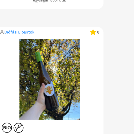
800 Ft/db
Diófási BioBirtok
5