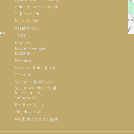
Zöldség-készítmények
Tejtermékek
Mikrozöldek
Aszalványok
nak
Tojás
Magvak
Fűszernövények,
fűszerek
Lekvárok
Szörpök, Italok (házi)
Tőkehús
Szalámik, kolbászok
Szalonnák, disznósajt,
füstölt-húsok,
kenőmájas
Befőttek (házi)
Olajok, zsírok
Alkoholos finomságok