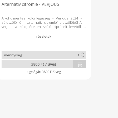
Alternatív citromlé - VERJOUS
Alkoholmentes különlegesség - Verjous 2024 -
zöldszőlő lé – „alternatív citromlé” bioszőlőből A
verjous a zöld, éretlen szőlő kipréselt levéből,
minimális kén hozzáadásával, pasztőrözéssel
készült. Zölden szüretelt bio kékfrankos és
cabernet franc szőlőből készült, alkoholmentes
termék. Palackozás dátuma: 2024.07.22. Hűvös
helyen tárolandó, felbontás után hűtőben több
hónapig is eláll. Használat előtt érdemes felrázni.
Kövess minket a Facebookon és Instagramon is!
Nézd meg milyen volt a 2025-ös Verjous szüret :)
3800 Ft / üveg
www.facebook.com/diofasibiobirtok
www.instagram.com/diofasibiobirtok
3800 Ft/üveg