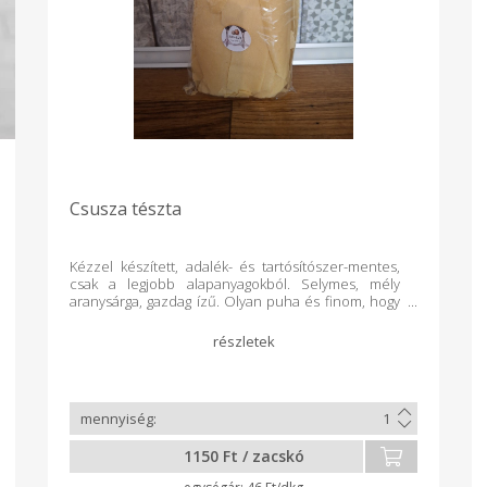
Csusza tészta
Kézzel készített, adalék- és tartósítószer-mentes,
csak a legjobb alapanyagokból. Selymes, mély
aranysárga, gazdag ízű. Olyan puha és finom, hogy
szinte elolvad a szájban. Egy kiló tésztában 32
fürjtojás + 4 tyúktojás rejlik – ez adja azt a
különleges, bársonyos textúrát és gazdag ízt, amit a
család imád. A neked való kiszerelés: 25 dkg
Tökéletes főételhez vagy egyszerűen csak vajjal,
tejföllel, ropogós szalonnával… Egyszerűen
ellenállhatatlan.
1150 Ft / zacskó