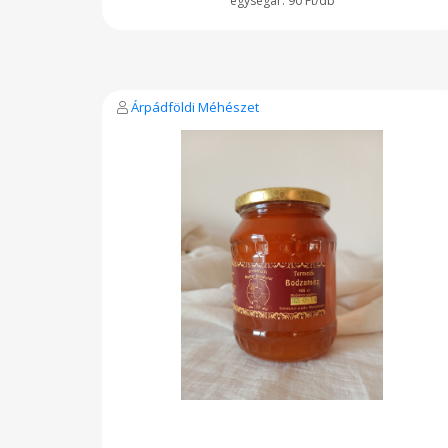
90 Ft/db
Árpádföldi Méhészet