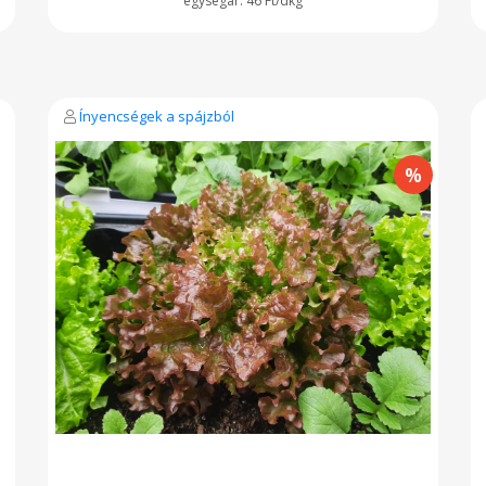
46 Ft/dkg
Ínyencségek a spájzból