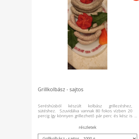
Grillkolbász - sajtos
Seréshúsból készült kolbász grillezéshez,
sütéshez. Szuvidálva vannak 80 fokos vízben 20
percig így könnyen grillezhető pár perc és kész is
van. Juhbélbe töltött, igazi roppanós
grillkolbászkák. 1 szál kb. 60-100 g Min. rendelés
500 g A terméket pontos súlymérés alapján kell
fizetni.