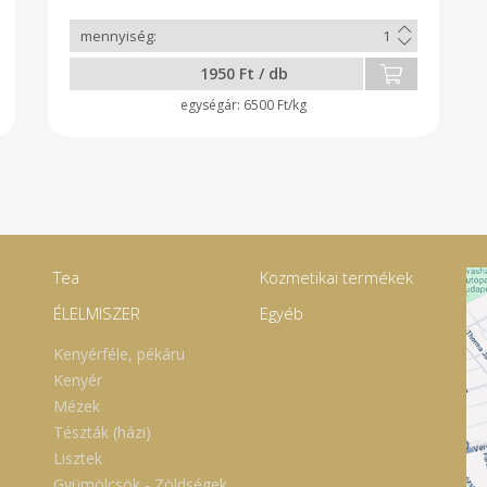
alapanyaga.
1950 Ft / db
6500 Ft/kg
Tea
Kozmetikai termékek
ÉLELMISZER
Egyéb
Kenyérféle, pékáru
Kenyér
Mézek
Tészták (házi)
Lisztek
Gyümölcsök - Zöldségek