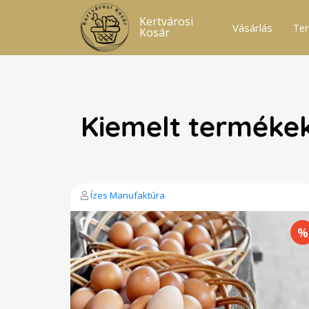
Kertvárosi
Vásárlás
Ter
Kosár
Kiemelt terméke
Ízes Manufaktúra