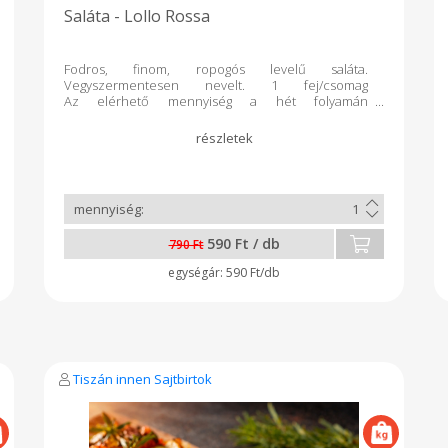
Saláta - Lollo Rossa
Fodros, finom, ropogós levelű saláta.
Vegyszermentesen nevelt. 1 fej/csomag
Az elérhető mennyiség a hét folyamán
folyamatosan frissül!
590 Ft / db
790 Ft
590 Ft/db
Tiszán innen Sajtbirtok