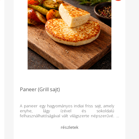
Paneer (Grill sajt)
A paneer egy hagyományos indiai friss sajt, amely
enyhe, lágy ízével és sokoldalú
felhasználhatóságával vált világszerte népszerűvé.
Kiválóan alkalmas grillezéshez, sütéshez vagy
fűszeres ételekhez, mivel hő hatására sem olvad
meg. Fehérjében gazdag, friss tehéntejből készülő
különlegesség, amely vegetáriánus fogások kedvelt