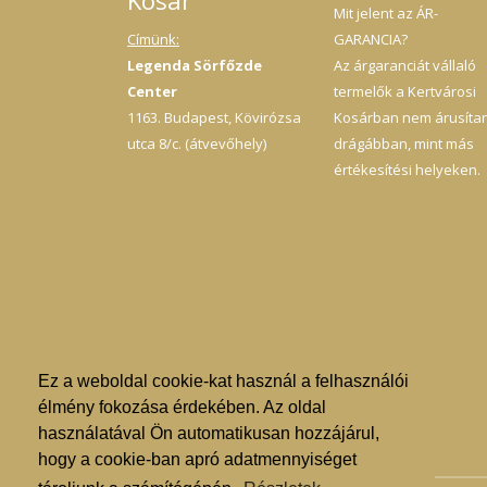
Kosár
Mit jelent az ÁR-
Címünk:
GARANCIA?
Legenda Sörfőzde
Az árgaranciát vállaló
Center
termelők a Kertvárosi
1163. Budapest, Kövirózsa
Kosárban nem árusíta
utca 8/c. (átvevőhely)
drágábban, mint más
értékesítési helyeken.
Ez a weboldal cookie-kat használ a felhasználói
élmény fokozása érdekében. Az oldal
használatával Ön automatikusan hozzájárul,
hogy a cookie-ban apró adatmennyiséget