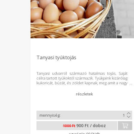
Tanyasi tyúktojás
Tanyasi udvarról származó hatalmas tojás. Saját
célra tartott tyúkoktól származik. Tyúkjaink kizárólag
kukoricát, búzát, és zöldet kapnak, meg amit a nagy
területen kikapirgálnak maguknak. A tojások extra
méretűek, gyönyörű sárga színűek.
900 Ft / doboz
1000 Ft