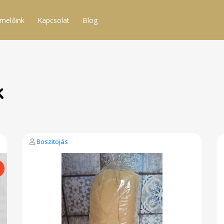
melőink
Kapcsolat
Blog
k
Boszitojás