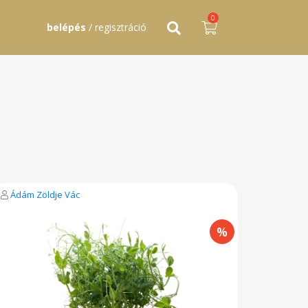
0
belépés
/ regisztráció
Ádám Zöldje Vác