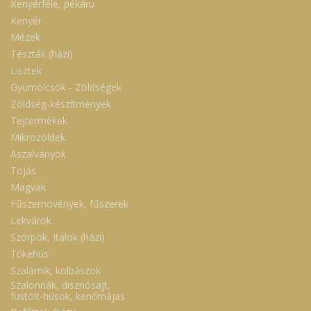
Kenyérféle, pékáru
Kenyér
Mézek
Tészták (házi)
Lisztek
Gyümölcsök - Zöldségek
Zöldség-készítmények
Tejtermékek
Mikrozöldek
Aszalványok
Tojás
Magvak
Fűszernövények, fűszerek
Lekvárok
Szörpök, Italok (házi)
Tőkehús
Szalámik, kolbászok
Szalonnák, disznósajt,
füstölt-húsok, kenőmájas