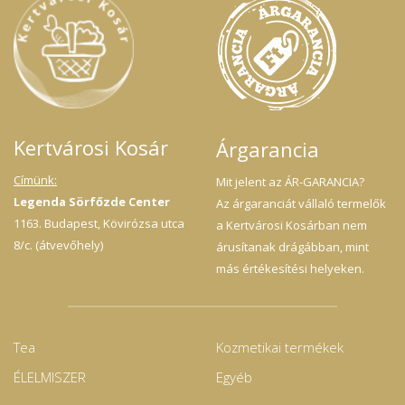
Kertvárosi Kosár
Árgarancia
Címünk:
Mit jelent az ÁR-GARANCIA?
Legenda Sörfőzde Center
Az árgaranciát vállaló termelők
1163. Budapest, Kövirózsa utca
a Kertvárosi Kosárban nem
8/c. (átvevőhely)
árusítanak drágábban, mint
más értékesítési helyeken.
Tea
Kozmetikai termékek
ÉLELMISZER
Egyéb