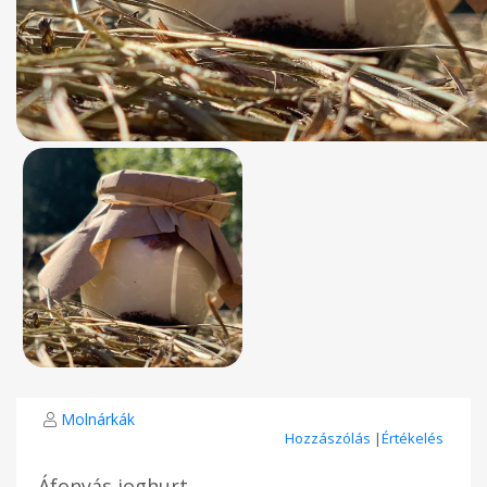
Molnárkák
Hozzászólás
|
Értékelés
Áfonyás joghurt