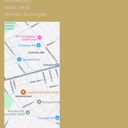
Befőttek (házi)
Olajok, zsírok
Alkoholos finomságok