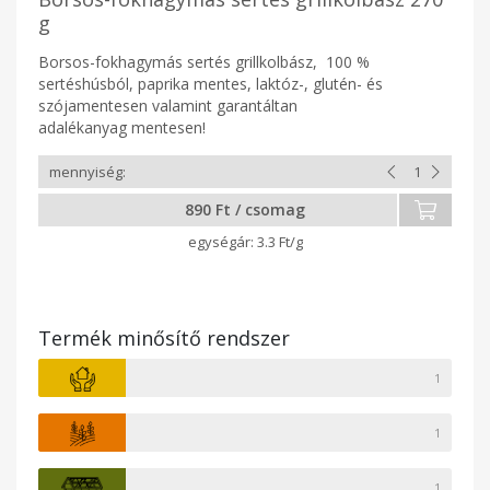
g
Borsos-fokhagymás sertés grillkolbász, 100 %
sertéshúsból, paprika mentes, laktóz-, glutén- és
szójamentesen valamint garantáltan
adalékanyag mentesen!
890 Ft / csomag
3.3 Ft/g
Termék minősítő rendszer
1
1
1