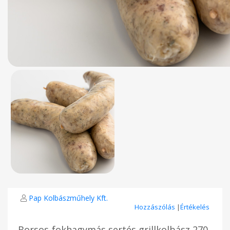
Pap Kolbászműhely Kft.
Hozzászólás
|
Értékelés
Borsos-fokhagymás sertés grillkolbász 270