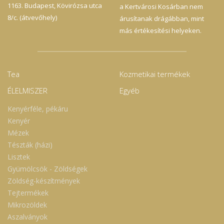
1163. Budapest, Kövirózsa utca
a Kertvárosi Kosárban nem
8/c. (átvevőhely)
árusítanak drágábban, mint
más értékesítési helyeken.
Tea
Kozmetikai termékek
ÉLELMISZER
Egyéb
Kenyérféle, pékáru
Kenyér
Mézek
Tészták (házi)
Lisztek
Gyümölcsök - Zöldségek
Zöldség-készítmények
Tejtermékek
Mikrozöldek
Aszalványok