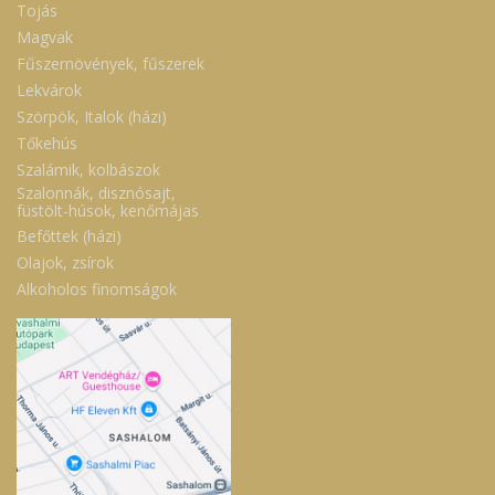
Tojás
Magvak
Fűszernövények, fűszerek
Lekvárok
Szörpök, Italok (házi)
Tőkehús
Szalámik, kolbászok
Szalonnák, disznósajt,
füstölt-húsok, kenőmájas
Befőttek (házi)
Olajok, zsírok
Alkoholos finomságok