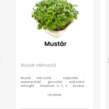
Mustár mikrozöld
C
Mustár mikrozöld - májtisztító -
Ö
immunerősítő - görcsoldó - emésztést
ke
elősegítő Vitaminok: A, C, K Ásványi
(k
anyagok: Réz, vas, magnézium, szelén Ha
am
szeretnél többet megtudni
Sz
mikrozöldjeinkről, látogass el honlapunkra:
g 
https://www.azmicrogreens.eu/vac
Al