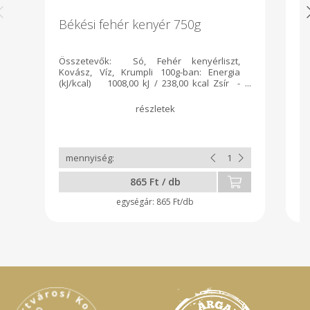
Békési fehér kenyér 750g
D
Összetevők: Só, Fehér kenyérliszt,
Ös
Kovász, Víz, Krumpli 100g-ban: Energia
ba
(kJ/kcal) 1008,00 kJ / 238,00 kcal Zsír -
kc
amelyből telített zsírsavak 1,04 g 0,26 g
g 
Szénhidrát - amelyből cukrok 47,50 g 1,30
47
g Rost 2,18 g Fehérje 8,55 g Só 0,65 g
Só
Allergének: Glutént tartalmaz
Sz
865 Ft / db
865 Ft/db