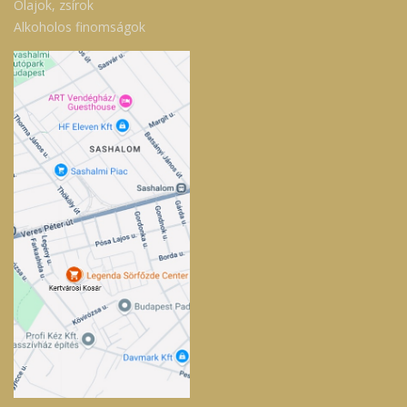
Olajok, zsírok
Alkoholos finomságok