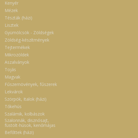
Kenyér
Mézek
Tészták (házi)
Lisztek
Gyümölcsök - Zöldségek
Zöldség-készítmények
Tejtermékek
Mikrozöldek
Aszalványok
Tojás
Magvak
Fűszernövények, fűszerek
Lekvárok
Szörpök, Italok (házi)
Tőkehús
Szalámik, kolbászok
Szalonnák, disznósajt,
füstölt-húsok, kenőmájas
Befőttek (házi)