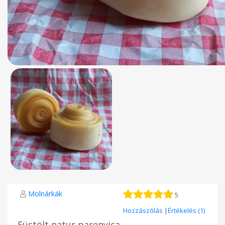
Molnárkák
5
Hozzászólás
|
Értékelés (1)
Füstölt natur parenyica