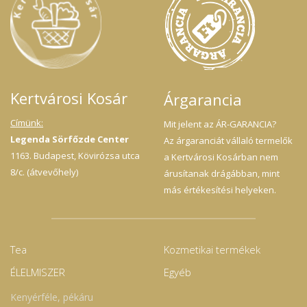
Kertvárosi Kosár
Árgarancia
Címünk:
Mit jelent az ÁR-GARANCIA?
Legenda Sörfőzde Center
Az árgaranciát vállaló termelők
1163. Budapest, Kövirózsa utca
a Kertvárosi Kosárban nem
8/c. (átvevőhely)
árusítanak drágábban, mint
más értékesítési helyeken.
Tea
Kozmetikai termékek
ÉLELMISZER
Egyéb
Kenyérféle, pékáru