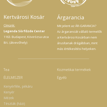
Kertvárosi Kosár
Árgarancia
Címünk:
Mit jelent az ÁR-GARANCIA?
Legenda Sörfőzde Center
Az árgaranciát vállaló termelők
1163. Budapest, Kövirózsa utca
a Kertvárosi Kosárban nem
8/c. (átvevőhely)
árusítanak drágábban, mint
más értékesítési helyeken.
Tea
Kozmetikai termékek
ÉLELMISZER
Egyéb
Kenyérféle, pékáru
Kenyér
Mézek
Tészták (házi)