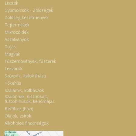
Lisztek
Gyümölcsök - Zöldségek
Zöldség-készítmények
Tejtermékek
Mikrozöldek
Aszalványok
Tojás
Magvak
Fűszernövények, fűszerek
Lekvárok
Szörpök, Italok (házi)
Tőkehús
Szalámik, kolbászok
Szalonnák, disznósajt,
füstölt-húsok, kenőmájas
Befőttek (házi)
Olajok, zsírok
Alkoholos finomságok