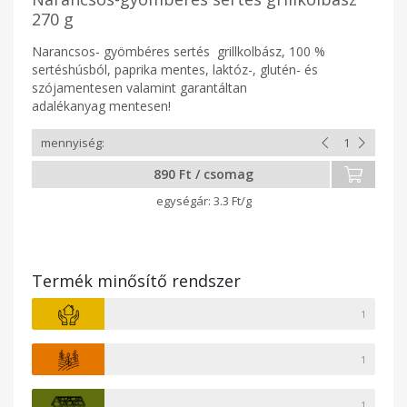
270 g
Narancsos- gyömbéres sertés grillkolbász, 100 %
sertéshúsból, paprika mentes, laktóz-, glutén- és
szójamentesen valamint garantáltan
adalékanyag mentesen!
890 Ft / csomag
3.3 Ft/g
Termék minősítő rendszer
1
1
1