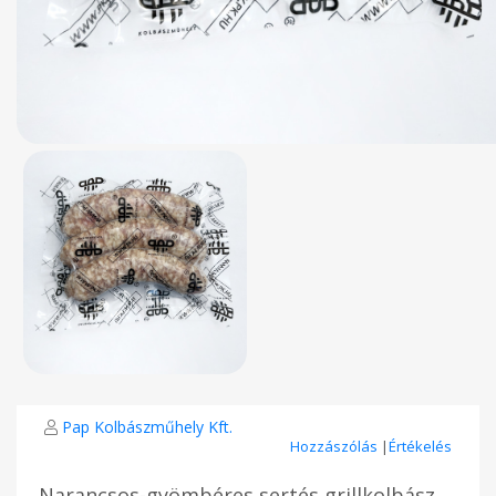
Pap Kolbászműhely Kft.
Hozzászólás
|
Értékelés
Narancsos-gyömbéres sertés grillkolbász