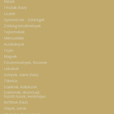
Mézek
Tészták (házi)
Lisztek
Gyümölcsök - Zöldségek
Zöldség-készítmények
Tejtermékek
Mikrozöldek
Aszalványok
Tojás
Magvak
Fűszernövények, fűszerek
Lekvárok
Szörpök, Italok (házi)
Tőkehús
Szalámik, kolbászok
Szalonnák, disznósajt,
füstölt-húsok, kenőmájas
Befőttek (házi)
Olajok, zsírok