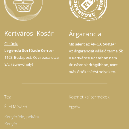
Kertvárosi Kosár
Árgarancia
Címünk:
Mit jelent az ÁR-GARANCIA?
Legenda Sörfőzde Center
Az árgaranciát vállaló termelők
1163. Budapest, Kövirózsa utca
a Kertvárosi Kosárban nem
8/c. (átvevőhely)
árusítanak drágábban, mint
más értékesítési helyeken.
Tea
Kozmetikai termékek
ÉLELMISZER
Egyéb
Kenyérféle, pékáru
Kenyér