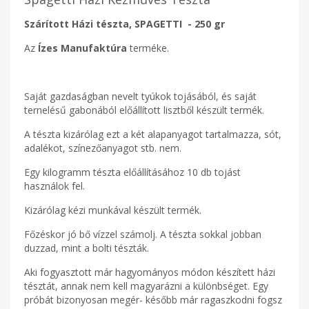
Szárított Házi tészta, SPAGETTI
- 250 gr
Az
Ízes Manufaktúra
terméke.
Saját gazdaságban nevelt tyúkok tojásából, és saját
ternelésű gabonából előállított lisztből készült termék.
A tészta kizárólag ezt a két alapanyagot tartalmazza, sót,
adalékot, színezőanyagot stb. nem.
Egy kilogramm tészta előállításához 10 db tojást
használok fel.
Kizárólag kézi munkával készült termék.
Főzéskor jó bő vízzel számolj. A tészta sokkal jobban
duzzad, mint a bolti tészták.
Aki fogyasztott már hagyományos módon készített házi
tésztát, annak nem kell magyarázni a különbséget. Egy
próbát bizonyosan megér- később már ragaszkodni fogsz