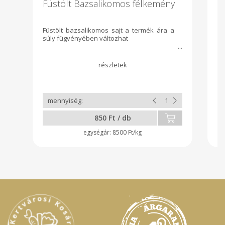
Füstölt Bazsalikomos félkemény
p
Füstölt bazsalikomos sajt a termék ára a
súly fügvényében változhat
850 Ft / db
8500 Ft/kg