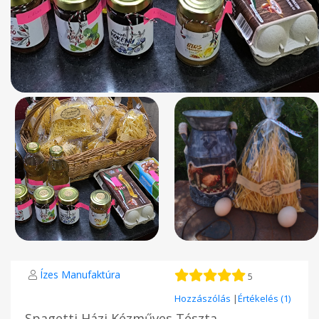
Ízes Manufaktúra
5
Hozzászólás
|
Értékelés (1)
Spagetti Házi Kézműves Tészta