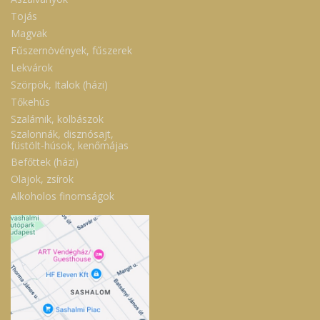
Tojás
Magvak
Fűszernövények, fűszerek
Lekvárok
Szörpök, Italok (házi)
Tőkehús
Szalámik, kolbászok
Szalonnák, disznósajt,
füstölt-húsok, kenőmájas
Befőttek (házi)
Olajok, zsírok
Alkoholos finomságok