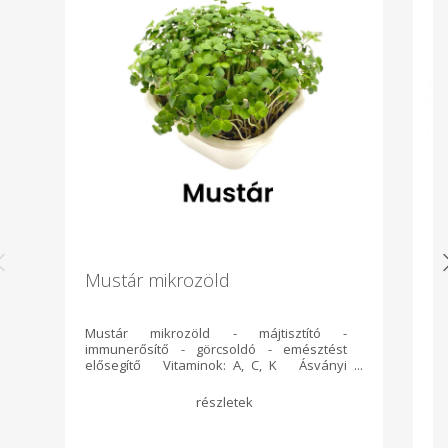
Mustár mikrozöld
C
Mustár mikrozöld - májtisztító -
Ö
immunerősítő - görcsoldó - emésztést
ke
elősegítő Vitaminok: A, C, K Ásványi
(k
anyagok: Réz, vas, magnézium, szelén Ha
am
szeretnél többet megtudni
Sz
mikrozöldjeinkről, látogass el honlapunkra:
g 
https://www.azmicrogreens.eu/vac
Al