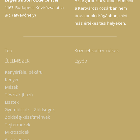
Az árgaranciát vállaló termelők
1163. Budapest, Kövirózsa utca
a Kertvárosi Kosárban nem
8/c. (átvevőhely)
árusítanak drágábban, mint
más értékesítési helyeken.
Tea
Kozmetikai termékek
ÉLELMISZER
Egyéb
Kenyérféle, pékáru
Kenyér
Mézek
Tészták (házi)
Lisztek
Gyümölcsök - Zöldségek
Zöldség-készítmények
Tejtermékek
Mikrozöldek
Aszalványok