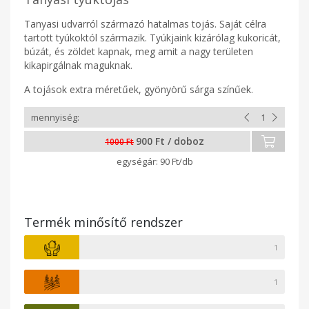
Tanyasi udvarról származó hatalmas tojás. Saját célra
tartott tyúkoktól származik. Tyúkjaink kizárólag kukoricát,
búzát, és zöldet kapnak, meg amit a nagy területen
kikapirgálnak maguknak.
A tojások extra méretűek, gyönyörű sárga színűek.
900 Ft / doboz
1000 Ft
90 Ft/db
Termék minősítő rendszer
1
1