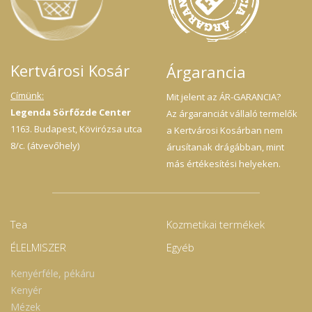
Kertvárosi Kosár
Árgarancia
Címünk:
Mit jelent az ÁR-GARANCIA?
Legenda Sörfőzde Center
Az árgaranciát vállaló termelők
1163. Budapest, Kövirózsa utca
a Kertvárosi Kosárban nem
8/c. (átvevőhely)
árusítanak drágábban, mint
más értékesítési helyeken.
Tea
Kozmetikai termékek
ÉLELMISZER
Egyéb
Kenyérféle, pékáru
Kenyér
Mézek