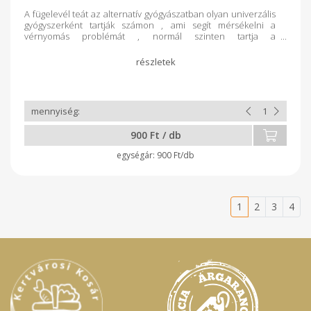
A fügelevél teát az alternatív gyógyászatban olyan univerzális
gyógyszerként tartják számon , ami segít mérsékelni a
vérnyomás problémát , normál szinten tartja a
vércukorszintet . A fügelevél tea gazdag antioxidánsokban és
kalciumban . Emellett még tartalmaz magnéziumot , rezet ,
mangánt , A , B , C és K vitamint , cinket , folsavat és nátriumot .
Csökkentheti a koleszterin szintet , diétázásban is szívesen
fogyasztják , mert egészséges vitaminokban gazdag .A napi
ajánlott mennyiség 1-2 pohár tea fogyasztása . Elkészítése a
csomagolás hátoldalán olvasható .
900 Ft / db
900 Ft/db
1
2
3
4