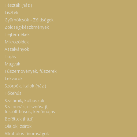
Tészták (házi)
Lisztek
Gyümölcsök - Zöldségek
Zöldség-készítmények
Tejtermékek
Mikrozöldek
Aszalványok
Tojás
Magvak
Fűszernövények, fűszerek
Lekvárok
Szörpök, Italok (házi)
Tőkehús
Szalámik, kolbászok
Szalonnák, disznósajt,
füstölt-húsok, kenőmájas
Befőttek (házi)
Olajok, zsírok
Alkoholos finomságok