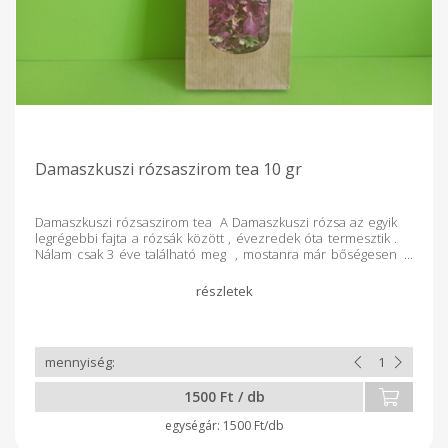
Damaszkuszi rózsaszirom tea 10 gr
Damaszkuszi rózsaszirom tea A Damaszkuszi rózsa az egyik
legrégebbi fajta a rózsák között , évezredek óta termesztik .
Nálam csak 3 éve található meg , mostanra már bőségesen
hozzák gyönyörű virágaikat . 13 bokor és 5 különböző
változat damaszkuszi rózsám van . ( Rose de Rescht , Cardinal
Richeleu , Astrid Garfin , Heidi Klum , Jacques Carter ) A
rózsából készült teának számos jótékony hatással
rendelkező ital . Hangulat javító , stresszoldó hatású . A
rőzsaszirom tae csökkenti a szorongást , elősegíti a pihentető
alvást . Antibakteriális hatása miatt alkalmas gyomor és
bélfertőzések kezelésére . Enyhíti az emésztési problémákat
1500 Ft / db
( puffadás , hasmenés ) .
1500 Ft/db