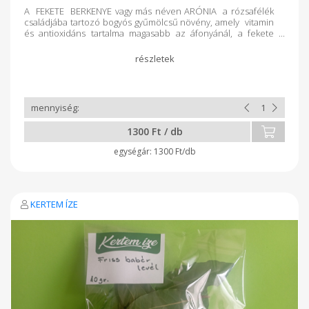
A FEKETE BERKENYE vagy más néven ARÓNIA a rózsafélék
családjába tartozó bogyós gyűmölcsű növény, amely vitamin
és antioxidáns tartalma magasabb az áfonyánál, a fekete
szedernél és a fekete ribizlinél is. A növény levele
koncentráltan tartalmazza mindazokat a jótulajdonságokat,
mint a gyümölcs. Készítünk a levélből teát, a
gyümölcsből liofilizált (fagyasztva szárított) gyümölcs port. A
gyümölcs port joghurtba vagy vízben elkeverve fogyasztjuk.
Fogyasztása számos pozitív élettani hatással bír, támogatja a
szem egészségét, lassítja a rákos sejtek szaporodását, védi a
szívet, megelőzi a II. tipusú cukorbetegség kialakulását. A böjt
1300 Ft / db
időszakában biztosítja a vitaminok jó felszívódását.
1300 Ft/db
KERTEM ÍZE