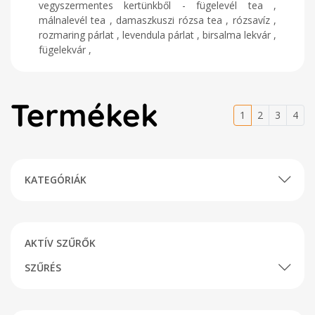
vegyszermentes kertünkből - fügelevél tea ,
málnalevél tea , damaszkuszi rózsa tea , rózsavíz ,
rozmaring párlat , levendula párlat , birsalma lekvár ,
fügelekvár ,
Termékek
1
2
3
4
KATEGÓRIÁK
AKTÍV SZŰRŐK
SZŰRÉS