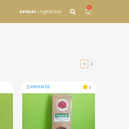
0
belépés
/ regisztráció
1
2
KERTEM ÍZE
5