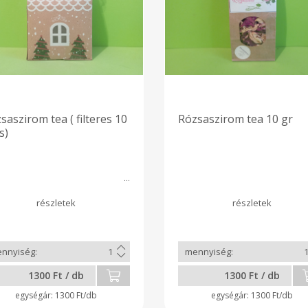
kíméletes , természet
szárításra .
saszirom tea ( filteres 10
Rózsaszirom tea 10 gr
s)
1300 Ft / db
1300 Ft / db
1300 Ft/db
1300 Ft/db