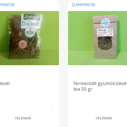
 egészségét, lassítja a rákos
RTEM ÍZE
KERTEM ÍZE
tek szaporodását, védi a
vet, megelőzi a II. tipusú
rbetegség kialakulását. A böjt
szakában biztosítja a
minok jó felszívódását.
levél
Fermentált gyümölcslevé
tea 50 gr