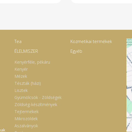
Tea
Kozmetikai termékek
ÉLELMISZER
Egyéb
Kenyérféle, pékáru
Kenyér
Mézek
Tészták (házi)
Lisztek
Gyümölcsök - Zöldségek
Zöldség-készítmények
Tejtermékek
Mikrozöldek
Aszalványok
nak