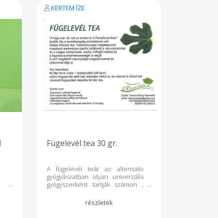
a pihentető alvást . Antibakteriális
KERTEM ÍZE
hatása miatt alkalmas gyomor és
bélfertőzések kezelésére .
Enyhíti az emésztési problémákat
( puffadás , hasmenés ) .
l
Fügelevél tea 30 gr.
A fügelevél teát az alternatív
gyógyászatban olyan univerzális
gyógyszerként tartják számon ,
ami segít mérsékelni a vérnyomás
problémát , normál szinten tartja
a vércukorszintet . A fügelevél tea
gazdag antioxidánsokban és