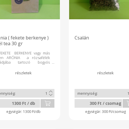
nia ( fekete berkenye )
Csalán
él tea 30 gr
EKETE BERKENYE vagy más
en ARÓNIA a rózsafélék
ládjába tartozó bogyós
ölcsű növény, amely vitamin
ntioxidáns tartalma magasabb
fonyánál, a fekete szedernél
 fekete ribizlinél is. A növény
le koncentráltan tartalmazza
azokat a jótulajdonságokat,
t a gyümölcs. Készítünk a
vélből teát, a
1300 Ft / db
300 Ft / csomag
ölcsből liofilizált (fagyasztva
rított) gyümölcs port. A
1300 Ft/db
300 Ft/csomag
mölcs port joghurtba vagy
ben elkeverve fogyasztjuk.
yasztása számos pozitív
tani hatással bír, támogatja a