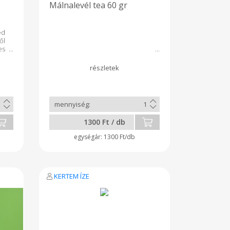
Málnalevél tea 60 gr
ed
ől
es
tó
 .
a
ív
an
 .
 ,
 )
1300 Ft / db
ós
és
1300 Ft/db
en
 A
is
 a
és
KERTEM ÍZE
al
t.
át
od
ől
al
ül