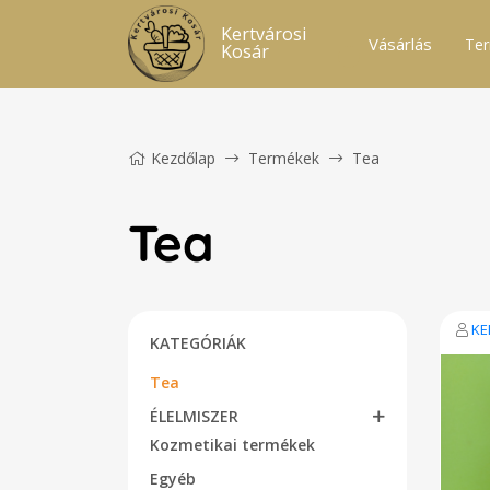
Kertvárosi
Vásárlás
Ter
Kosár
Kezdőlap
Termékek
Tea
Tea
KE
KATEGÓRIÁK
Tea
ÉLELMISZER
Kozmetikai termékek
Egyéb