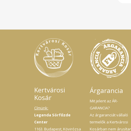
Kertvárosi
Árgarancia
Kosár
Mit jelent az ÁR-
Címünk:
GARANCIA?
Legenda Sörfőzde
Az árgaranciát vállaló
Center
termelők a Kertvárosi
1163. Budapest, Kövirózsa
Kosárban nem árusíta