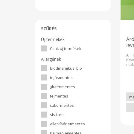
SZŰRÉS
Aró
Új termékek
lev
Csak új termékek
A F
Allergének
név
csa
biodinamikus, bio
gyűm
és a
tojásmentes
az á
és a
gluténmentes
leve
mind
tejmentes
min
le
cukormentes
gyüm
szá
sls free
gyü
víz
Állatkísérletmentes
Fog
élet
Pálmaolajmentes