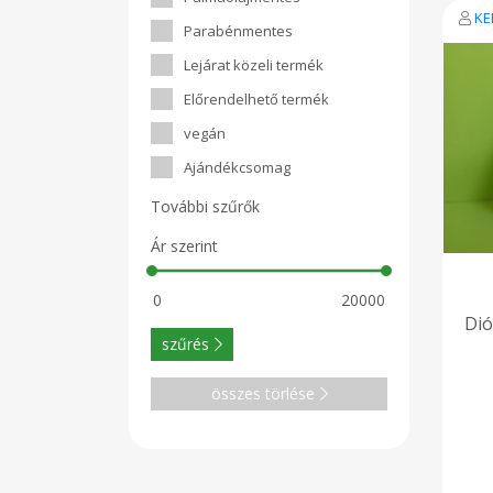
szem
KE
sej
Parabénmentes
szí
cuko
Lejárat közeli termék
idő
vita
Előrendelhető termék
vegán
Ajándékcsomag
További szűrők
Ár szerint
Dió
szűrés
összes törlése