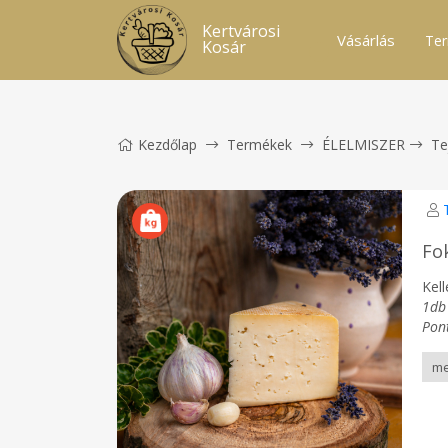
Kertvárosi
Vásárlás
Ter
Kosár
Kezdőlap
Termékek
ÉLELMISZER
Te
Fo
Kel
1db 
Pon