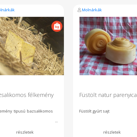
lnárkák
Molnárkák
zsalikomos félkemény
Füstölt natur parenyica
kemény tipusú bazsalikomos
Füstölt gyúrt sajt