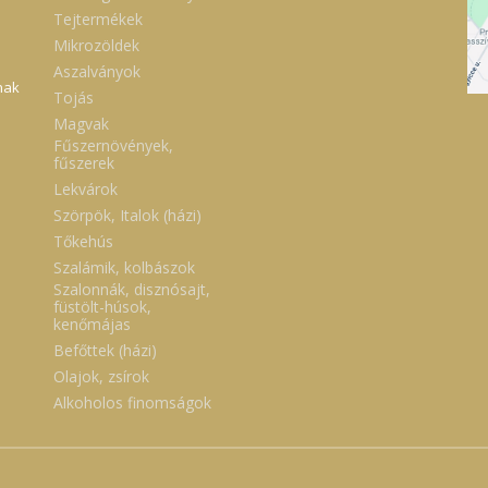
Tejtermékek
Mikrozöldek
Aszalványok
nak
Tojás
Magvak
Fűszernövények,
fűszerek
Lekvárok
Szörpök, Italok (házi)
Tőkehús
Szalámik, kolbászok
Szalonnák, disznósajt,
füstölt-húsok,
kenőmájas
Befőttek (házi)
Olajok, zsírok
Alkoholos finomságok