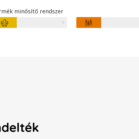
rmék minősítő rendszer
1
ndelték