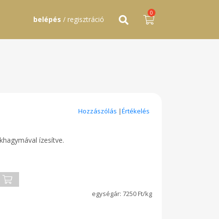
0
belépés
/ regisztráció
Hozzászólás
|
Értékelés
okhagymával ízesítve.
7250 Ft/kg