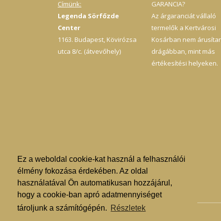
Címünk:
GARANCIA?
Legenda Sörfőzde
Az árgaranciát vállaló
Center
termelők a Kertvárosi
1163. Budapest, Kövirózsa
Kosárban nem árusíta
utca 8/c. (átvevőhely)
drágábban, mint más
értékesítési helyeken.
Ez a weboldal cookie-kat használ a felhasználói
élmény fokozása érdekében. Az oldal
használatával Ön automatikusan hozzájárul,
hogy a cookie-ban apró adatmennyiséget
tároljunk a számítógépén.
Részletek