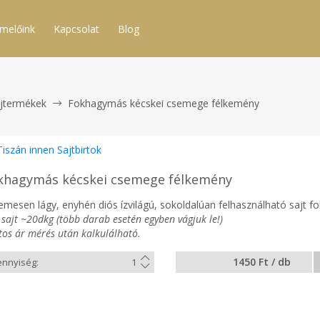
melőink
Kapcsolat
Blog
jtermékek
Fokhagymás kécskei csemege félkemény
Tiszán innen Sajtbirtok
khagymás kécskei csemege félkemény
lemesen lágy, enyhén diós ízvilágú, sokoldalúan felhasználható sajt f
sajt ~20dkg (több darab esetén egyben vágjuk le!)
tos ár mérés után kalkulálható.
1450 Ft / db