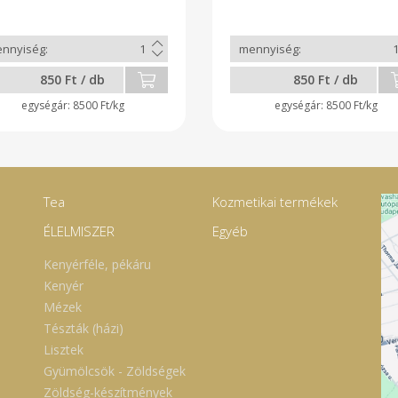
850 Ft / db
850 Ft / db
8500 Ft/kg
8500 Ft/kg
Tea
Kozmetikai termékek
ÉLELMISZER
Egyéb
Kenyérféle, pékáru
Kenyér
Mézek
Tészták (házi)
Lisztek
Gyümölcsök - Zöldségek
Zöldség-készítmények