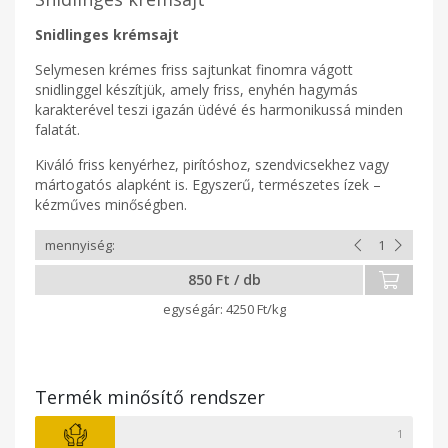
Snidlinges krémsajt
Selymesen krémes friss sajtunkat finomra vágott
snidlinggel készítjük, amely friss, enyhén hagymás
karakterével teszi igazán üdévé és harmonikussá minden
falatát.
Kiváló friss kenyérhez, pirítóshoz, szendvicsekhez vagy
mártogatós alapként is. Egyszerű, természetes ízek –
kézműves minőségben.
850 Ft / db
4250 Ft/kg
Termék minősítő rendszer
1