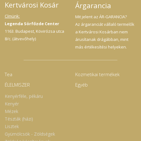
Kertvárosi Kosár
Árgarancia
Címünk:
Mit jelent az ÁR-GARANCIA?
Legenda Sörfőzde Center
Az árgaranciát vállaló termelők
1163. Budapest, Kövirózsa utca
a Kertvárosi Kosárban nem
8/c. (átvevőhely)
árusítanak drágábban, mint
más értékesítési helyeken.
Tea
Kozmetikai termékek
ÉLELMISZER
Egyéb
Kenyérféle, pékáru
Kenyér
Mézek
Tészták (házi)
Lisztek
Gyümölcsök - Zöldségek