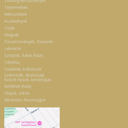
Zöldség-készítmények
Tejtermékek
Mikrozöldek
Aszalványok
Tojás
Magvak
Fűszernövények, fűszerek
Lekvárok
Szörpök, Italok (házi)
Tőkehús
Szalámik, kolbászok
Szalonnák, disznósajt,
füstölt-húsok, kenőmájas
Befőttek (házi)
Olajok, zsírok
Alkoholos finomságok