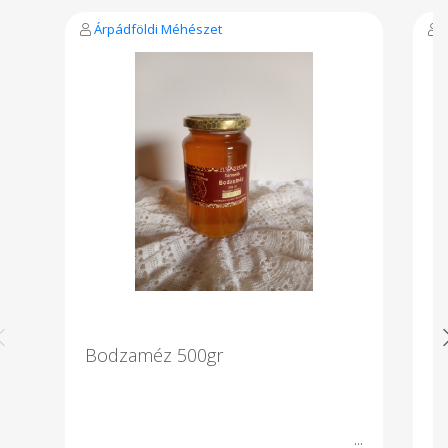
Árpádföldi Méhészet
Bodzaméz 500gr
B
Go
bü
ka