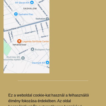
Ez a weboldal cookie-kat használ a felhasználói
© Kertvárosi Kosár 2025. - 2026.
élmény fokozása érdekében. Az oldal