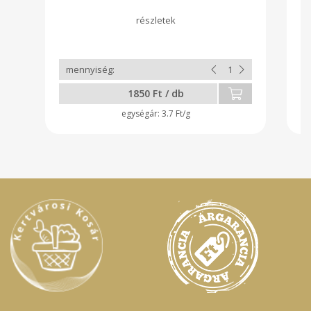
a 
ke
ut
1850 Ft / db
3.7 Ft/g