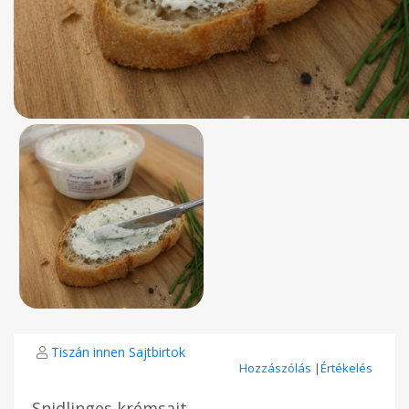
Tiszán innen Sajtbirtok
Hozzászólás
|
Értékelés
Snidlinges krémsajt