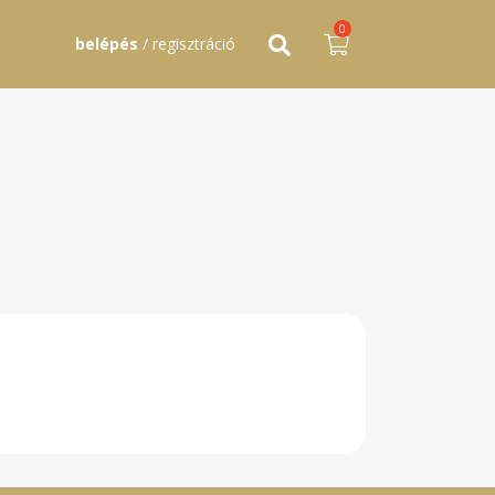
0
belépés
/ regisztráció