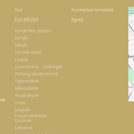
Tea
Kozmetikai termékek
ÉLELMISZER
Egyéb
Kenyérféle, pékáru
Kenyér
Mézek
Tészták (házi)
Lisztek
Gyümölcsök - Zöldségek
Zöldség-készítmények
Tejtermékek
Mikrozöldek
Aszalványok
nak
Tojás
Magvak
Fűszernövények,
fűszerek
Lekvárok