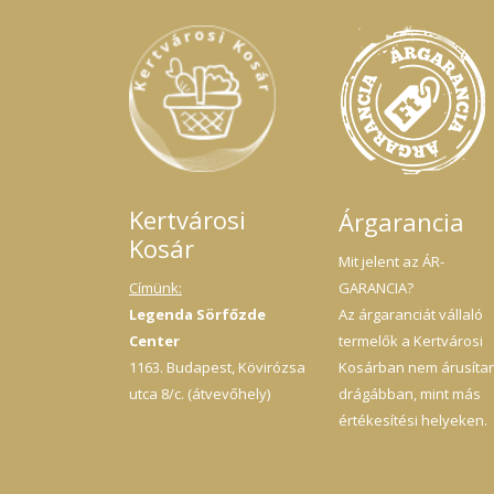
Kertvárosi
Árgarancia
Kosár
Mit jelent az ÁR-
Címünk:
GARANCIA?
Legenda Sörfőzde
Az árgaranciát vállaló
Center
termelők a Kertvárosi
1163. Budapest, Kövirózsa
Kosárban nem árusíta
utca 8/c. (átvevőhely)
drágábban, mint más
értékesítési helyeken.