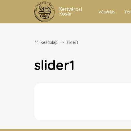
Kertvárosi
Vásárlás
Ter
Kosár
Kezdőlap
slider1
slider1