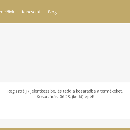
melőink
Kapcsolat
Blog
Regisztrálj / jelentkezz be, és tedd a kosaradba a termékeket.
Kosárzárás: 06.23. (kedd) éjfél!